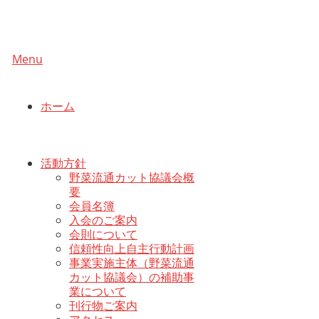
Menu
ホーム
活動方針
野菜流通カット協議会概
要
会員名簿
入会のご案内
会則について
信頼性向上自主行動計画
事業実施主体（野菜流通
カット協議会）の補助事
業について
刊行物ご案内