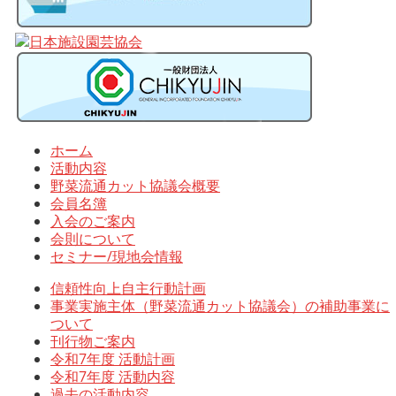
ホーム
活動内容
野菜流通カット協議会概要
会員名簿
入会のご案内
会則について
セミナー/現地会情報
信頼性向上自主行動計画
事業実施主体（野菜流通カット協議会）の補助事業に
ついて
刊行物ご案内
令和7年度 活動計画
令和7年度 活動内容
過去の活動内容