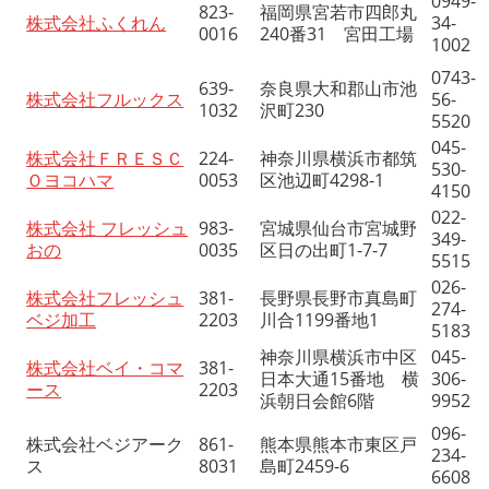
0949-
823-
福岡県宮若市四郎丸
株式会社ふくれん
34-
0016
240番31 宮田工場
1002
0743-
639-
奈良県大和郡山市池
株式会社フルックス
56-
1032
沢町230
5520
045-
株式会社ＦＲＥＳＣ
224-
神奈川県横浜市都筑
530-
Ｏヨコハマ
0053
区池辺町4298-1
4150
022-
株式会社 フレッシュ
983-
宮城県仙台市宮城野
349-
おの
0035
区日の出町1-7-7
5515
026-
株式会社フレッシュ
381-
長野県長野市真島町
274-
ベジ加工
2203
川合1199番地1
5183
神奈川県横浜市中区
045-
株式会社ベイ・コマ
381-
日本大通15番地 横
306-
ース
2203
浜朝日会館6階
9952
096-
株式会社ベジアーク
861-
熊本県熊本市東区戸
234-
ス
8031
島町2459-6
6608