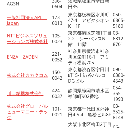
306-
茨城県坂東市幸田新
AGSN
0604
田35
東京都板橋区氷川町
050-
一般社団法人APL
173-
47-4 アビタシオン
6865-
Japan
0013
K 1F
5180
東京都港区芝浦1丁目
03-
NTTビジネスソリュ
105-
2-2 シーバンスN
6812-
ーションズ株式会社
0023
館 11階
8701
神奈川県横浜市神奈
221-
ENZA ZADEN
川区栄町16-1 アミ
0052
ティ横浜705
東京都渋谷区宇田川
090-
150-
株式会社カカクコム
町15-1 澁谷パルコ
6380-
0042
DGビル
4543
054-
424-
静岡県静岡市清水区
川口精機株式会社
365-
0037
袖師町902番地
1993
株式会社グローバル
03-
101-
東京都千代田区外神
ヒューマニー・テッ
3525-
0021
田4-5-4 亀松ビル8F
ク
8148
大阪市北区梅田2丁目
06-