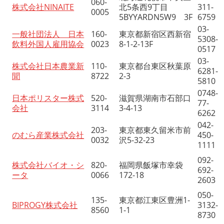
060-
株式会社NINAITE
北5条西9丁目
311-
0005
5BYYARDN5W9 3F
6759
03-
一般社団法人 日本
160-
東京都新宿区西新宿
5308-
飲料外国人雇用協会
0023
8-1-2-13F
0517
03-
株式会社日本農業新
110-
東京都台東区秋葉原
6281-
聞
8722
2-3
5810
0748-
日本ポリスター株式
520-
滋賀県湖南市石部口
77-
会社
3114
3-4-13
6262
042-
203-
東京都東久留米市前
のむら産業株式会社
450-
0032
沢5-32-23
1111
092-
株式会社バイオ・シ
820-
福岡県飯塚市幸袋
692-
ータ
0066
172-18
2603
050-
135-
東京都江東区豊洲1-
BIPROGY株式会社
3132-
8560
1-1
8730