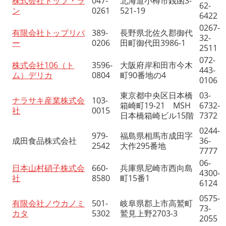
株式会社トップ・ラ
047-
北海道小樽市銭函3-
62-
ン
0261
521-19
6422
0267-
有限会社トップリバ
389-
長野県北佐久郡御代
32-
ー
0206
田町御代田3986-1
2511
072-
株式会社106（ト
3596-
大阪府岸和田市今木
443-
ム）デリカ
0804
町90番地の4
0106
東京都中央区日本橋
03-
ナラサキ産業株式会
103-
箱崎町19-21 MSH
6732-
社
0015
日本橋箱崎ビル15階
7372
0244-
979-
福島県相馬市成田字
成田食品株式会社
36-
2542
大作295番地
7777
06-
日本山村硝子株式会
660-
兵庫県尼崎市西向島
4300-
社
8580
町15番1
6124
0575-
有限会社ノウカノミ
501-
岐阜県郡上市高鷲町
73-
カタ
5302
鷲見上野2703-3
2055