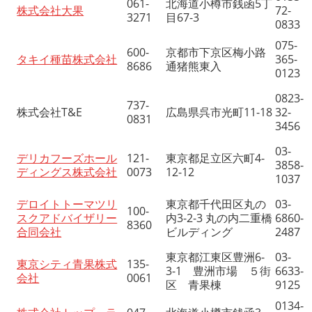
061-
北海道小樽市銭函
5
丁
株式会社大果
72-
3271
目
67-3
0833
075-
600-
京都市下京区梅小路
タキイ種苗株式会社
365-
8686
通猪熊東入
0123
0823-
737-
株式会社T&E
広島県呉市光町11-18
32-
0831
3456
03-
デリカフーズホール
121-
東京都足立区六町4-
3858-
ディングス株式会社
0073
12-12
1037
デロイトトーマツリ
東京都千代田区丸の
03-
100-
スクアドバイザリー
内3-2-3 丸の内二重橋
6860-
8360
合同会社
ビルディング
2487
東京都江東区豊洲6-
03-
東京シティ青果株式
135-
3-1 豊洲市場 ５街
6633-
会社
0061
区 青果棟
9125
0134-