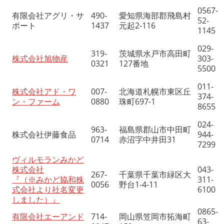
0567-
有限会社アグリ・サ
490-
愛知県海部郡飛島村
52-
ポート
1437
元起2-116
1145
029-
319-
茨城県水戸市高田町
株式会社旭物産
303-
0321
127番地
5500
011-
株式会社アド・ワ
007-
北海道札幌市東区丘
374-
ン・ファーム
0880
珠町697-1
8655
024-
963-
福島県郡山市中田町
株式会社伊藤食品
944-
0714
赤沼字中井田31
7299
ヴィルモランみかど
株式会社
043-
267-
千葉県千葉市緑区大
『（※みかど協和株
311-
0056
野台1-4-11
式会社より社名変更
6100
しました）』
0865-
有限会社エーアンド
714-
岡山県笠岡市拓海町
63-