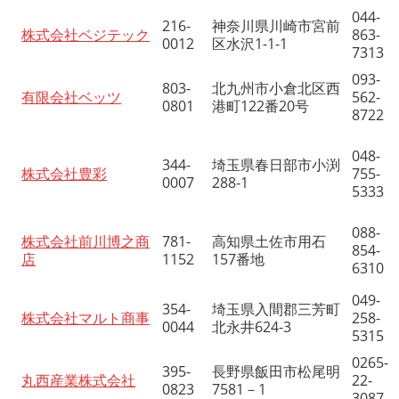
044-
216-
神奈川県川崎市宮前
株式会社ベジテック
863-
0012
区水沢1-1-1
7313
093-
803-
北九州市小倉北区西
有限会社ベッツ
562-
0801
港町122番20号
8722
048-
344-
埼玉県春日部市小渕
株式会社豊彩
755-
0007
288-1
5333
088-
株式会社前川博之商
781-
高知県土佐市用石
854-
店
1152
157番地
6310
049-
354-
埼玉県入間郡三芳町
株式会社マルト商事
258-
0044
北永井624-3
5315
0265-
395-
長野県飯田市松尾明
丸西産業株式会社
22-
0823
7581－1
3087