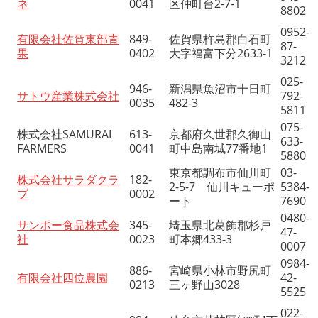
ネ
0041
区仲町台2-7-1
8802
0952-
有限会社佐賀東部青
849-
佐賀県杵島郡白石町
87-
果
0402
大字福富下分2633-1
3212
025-
946-
新潟県魚沼市十日町
サトウ産業株式会社
792-
0035
482-3
5811
075-
株式会社SAMURAI
613-
京都府久世郡久御山
633-
FARMERS
0041
町中島南城77番地1
5880
東京都調布市仙川町
03-
株式会社サラダクラ
182-
2-5-7 仙川キューポ
5384-
ブ
0002
ート
7690
0480-
サンポー食品株式会
345-
埼玉県北葛飾郡杉戸
47-
社
0023
町本郷433-3
0007
0984-
886-
宮崎県小林市野尻町
有限会社四位農園
42-
0213
三ヶ野山3028
5525
022-