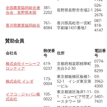
026-
全国農業協同組合連
381-
長野県長野市市場2-1
284-
合会 長野県本部
2202
2676
087-
761-
香川県高松市一宮町
香川県農業協同組合
818-
8084
字刷塚1431番地1
4147
賛助会員
郵便番
電話番
会社名
住所
号
号
0774-
株式会社イーシーフ
619-
京都府相楽郡精華町
39-
ロンティア
0237
光台3-2-30
8299
東京都板橋区板橋1-
03-
173-
株式会社 イシダ
52-1 イシダ東京第
3962-
0004
一ビル
4300
東京都港区海岸1-11-
03-
イフコ・ジャパン株
105-
1 ニューピア竹芝ノ
5401-
式会社
0022
ースタワー 5F
7431