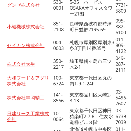
530-
5-25 ハービス
グンゼ株式会社
7731-
0001
OSAKAオフィスタワ
5800
ー21階
095-
851-
長崎県西彼杵郡時津
小嶺機械株式会社
882-
2108
町日並郷2195-69
6100
011-
004-
札幌市厚別区厚別東3
セイカン株式会社
809-
0003
条3丁目14番35号
4122
049-
350-
埼玉県鶴ヶ島市三ツ
株式会社大生
287-
2217
木2-1
2111
大和フード＆アグリ
100-
東京都千代田区丸の
株式会社
6724
内1-9-1-24F
03-
141-
東京都品川区大崎2-
株式会社寺岡精工
5496-
8566
3-13
7607
東京都千代田区神田
03-
日建リース工業株式
101-
猿楽町2-7-8 住友水
6739-
会社
0064
道橋ビル３階
7039
北海道札幌市中央区
011-