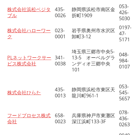
053-
株式会社浜松ベジタ
435-
静岡県浜松市南区金
426-
ブル
0026
折町1909
5030
0197-
株式会社ハローワー
023-
岩手県奥州市水沢区
47-
ク
0001
卸町3-12
5171
埼玉県三郷市中央5-
048-
PLネットワークサー
341-
13-5 オーベルグラ
984-
ビス株式会社
0038
ンディオ三郷中央
0107
101
053-
435-
静岡県浜松市東区天
株式会社ひらた
545-
0013
龍川町961-1
5657
078-
フードプロセス株式
658-
兵庫県神戸市東灘区
436-
会社
0023
深江浜町133-3F
0263