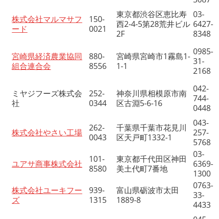
東京都渋谷区恵比寿
03-
株式会社マルマサフ
150-
西2-4-5第28荒井ビル
6427-
ード
0021
2F
8348
0985-
宮崎県経済農業協同
880-
宮崎県宮崎市1霧島1-
31-
組合連合会
8556
1-1
2168
042-
ミヤジフーズ株式会
252-
神奈川県相模原市南
744-
社
0344
区古淵5-6-16
0448
043-
262-
千葉県千葉市花見川
株式会社やさい工場
257-
0043
区天戸町1332-1
5768
03-
101-
東京都千代田区神田
ユアサ商事株式会社
6369-
8580
美土代町7番地
1300
0763-
株式会社ユーキフー
939-
富山県砺波市太田
33-
ズ
1315
1889-8
4433