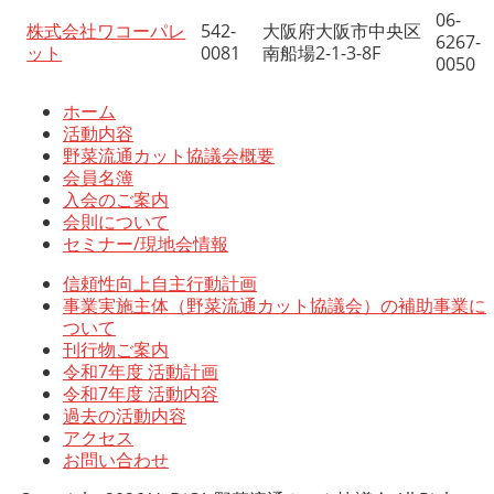
06-
株式会社ワコーパレ
542-
大阪府大阪市中央区
6267-
ット
0081
南船場2-1-3-8F
0050
ホーム
活動内容
野菜流通カット協議会概要
会員名簿
入会のご案内
会則について
セミナー/現地会情報
信頼性向上自主行動計画
事業実施主体（野菜流通カット協議会）の補助事業に
ついて
刊行物ご案内
令和7年度 活動計画
令和7年度 活動内容
過去の活動内容
アクセス
お問い合わせ