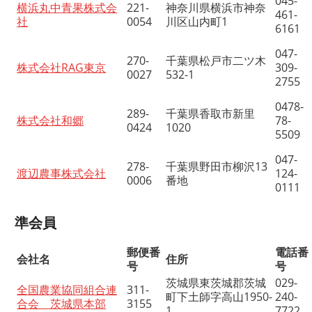
045-
横浜丸中青果株式会
221-
神奈川県横浜市神奈
461-
社
0054
川区山内町1
6161
047-
270-
千葉県松戸市二ツ木
株式会社RAG東京
309-
0027
532-1
2755
0478-
289-
千葉県香取市新里
株式会社和郷
78-
0424
1020
5509
047-
278-
千葉県野田市柳沢13
渡辺農事株式会社
124-
0006
番地
0111
準会員
郵便番
電話番
会社名
住所
号
号
茨城県東茨城郡茨城
029-
全国農業協同組合連
311-
町下土師字高山1950-
240-
合会 茨城県本部
3155
1
7722