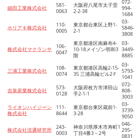
072-
581-
大阪府八尾市太子堂
細田工業株式会社
994-
0063
2-2-38
1684
03-
110-
東京都台東区上野
1-
ホリアキ株式会社
5846-
0005
2-1
3808
東京都港区南麻布4-
03-
106-
株式会社マクランサ
10-18メイゾン明和3
3449-
0047
階
8885
03-
108-
東京都港区高輪2-15-
三浦工業株式会社
5793-
0074
35 三浦高輪ビル2Ｆ
1041
072-
573-
大阪府枚方市津田山
吉泉産業株式会社
808-
0128
手2-1-1
3003
03-
ライオンハイジーン
111-
東京都台東区蔵前1-
3739-
株式会社
8644
3-28
9050
046-
243-
神奈川県厚木市寿町1
株式会社流通研究所
295-
0003
丁目4番3－2号
0831