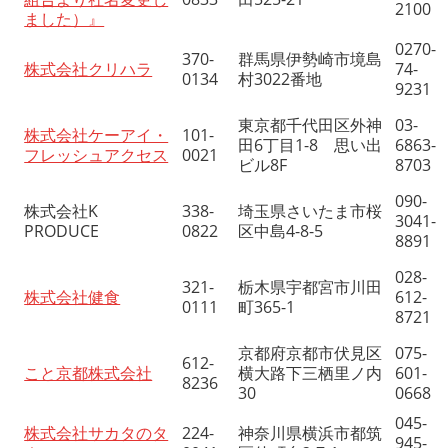
2100
ました）』
0270-
370-
群馬県伊勢崎市境島
株式会社クリハラ
74-
0134
村3022番地
9231
東京都千代田区外神
03-
株式会社ケーアイ・
101-
田6丁目1-8 思い出
6863-
フレッシュアクセス
0021
ビル8F
8703
090-
株式会社K
338-
埼玉県さいたま市桜
3041-
PRODUCE
0822
区中島4-8-5
8891
028-
321-
栃木県宇都宮市川田
株式会社健食
612-
0111
町365-1
8721
京都府京都市伏見区
075-
612-
こと京都株式会社
横大路下三栖里ノ内
601-
8236
30
0668
045-
株式会社サカタのタ
224-
神奈川県横浜市都筑
945-