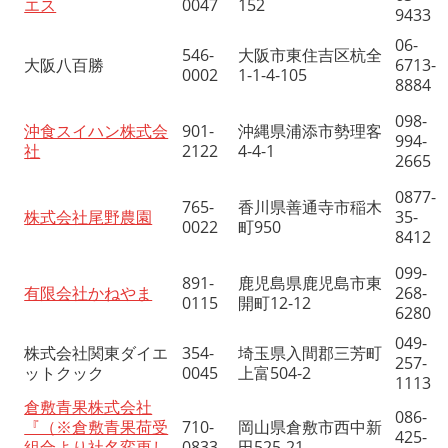
エス
0047
152
9433
06-
546-
大阪市東住吉区杭全
大阪八百勝
6713-
0002
1-1-4-105
8884
098-
沖食スイハン株式会
901-
沖縄県浦添市勢理客
994-
社
2122
4-4-1
2665
0877-
765-
香川県善通寺市稲木
株式会社尾野農園
35-
0022
町950
8412
099-
891-
鹿児島県鹿児島市東
有限会社かねやま
268-
0115
開町12-12
6280
049-
株式会社関東ダイエ
354-
埼玉県入間郡三芳町
257-
ットクック
0045
上富504-2
1113
倉敷青果株式会社
086-
『（※倉敷青果荷受
710-
岡山県倉敷市西中新
425-
組合より社名変更し
0833
田525-21