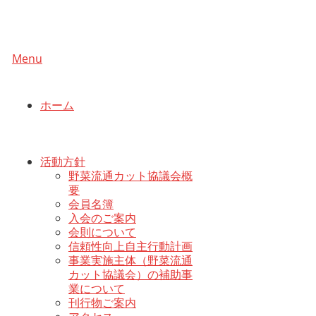
Menu
ホーム
活動方針
野菜流通カット協議会概
要
会員名簿
入会のご案内
会則について
信頼性向上自主行動計画
事業実施主体（野菜流通
カット協議会）の補助事
業について
刊行物ご案内