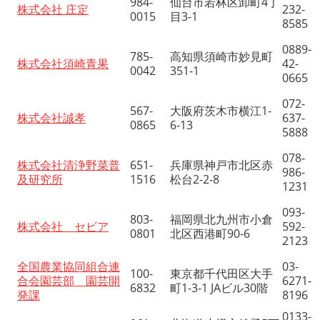
984-
仙台市若林区卸町4丁
株式会社 庄定
232-
0015
目3-1
8585
0889-
785-
高知県須崎市妙見町
株式会社須崎青果
42-
0042
351-1
0665
072-
567-
大阪府茨木市横江1-
株式会社誠孝
637-
0865
6-13
5888
078-
株式会社清浄野菜普
651-
兵庫県神戸市北区赤
986-
及研究所
1516
松台2-2-8
1231
093-
803-
福岡県北九州市小倉
株式会社 セビア
592-
0801
北区西港町90-6
2123
全国農業協同組合連
03-
100-
東京都千代田区大手
合会園芸部 園芸開
6271-
6832
町1-3-1 JAビル30階
発課
8196
0133-